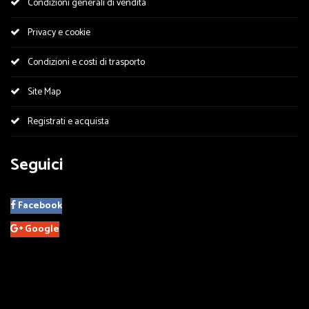
Condizioni generali di vendita
Privacy e cookie
Condizioni e costi di trasporto
Site Map
Registrati e acquista
Seguici
Facebook
Google
Utilizziamo i cookie sul nostro sito Web. Alcuni di essi sono essenziali per il
funzionamento del sito, mentre altri ci aiutano a migliorare questo sito e
l'esperienza dell'utente (cookie di tracciamento). Puoi decidere tu stesso se
consentire o meno i cookie. Ti preghiamo di notare che se li rifiuti, potresti